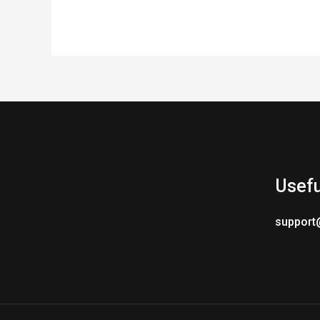
Usefu
support