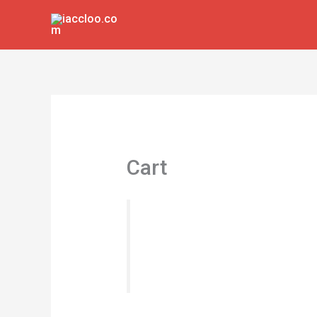
跳
至
内
容
Cart
العاب شديدة التحمل، حامل ذراع
يل بالكامل لشاشتين حتى 27 انش