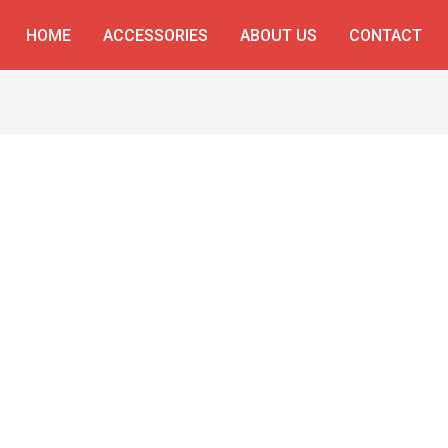
HOME
ACCESSORIES
ABOUT US
CONTACT
 ال سي دي وشاشة ال اي دي، ذراع شاشة للمكتب، حامل شاشة 
قابل للتعد