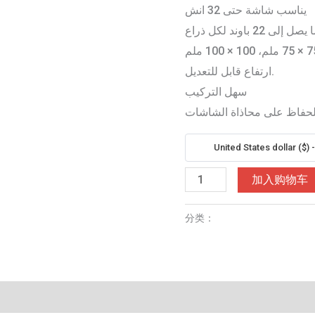
يناسب شاشة حتى 32 انش
ى 22 باوند لكل ذراع
ارتفاع قابل للتعديل.
سهل التركيب
للحفاظ على محاذاة الشاشات
United States dollar ($)
حامل
加入购物车
شاشة
مزدوج
分类：
Accessories
من
اكلو،
لشاشة
ال