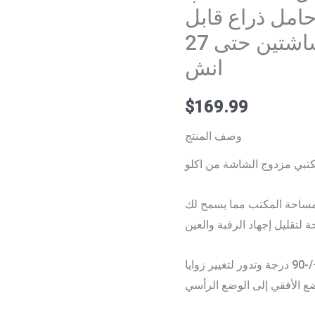
امل ذراع قابل
للتعديل بالكامل لشاشتين حتى 27
انش
$
169.99
وصف المنتج
تبي مزدوج الشاشة من اكلو
مساحة المكتب مما يسمح لك
تمتد الأذرع عالية الجودة وتتراجع، وإمالة +/-90 درجة وتدور لتغيير زوايا